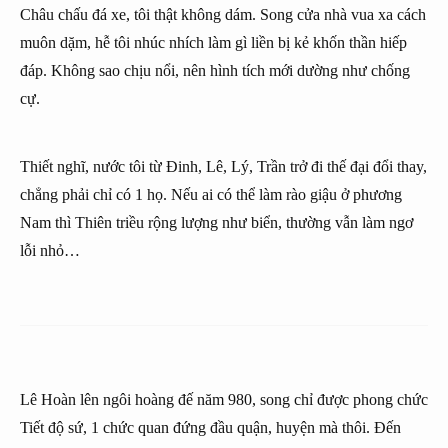
Châu chấu đá xe, tôi thật không dám. Song cửa nhà vua xa cách
muôn dặm, hễ tôi nhúc nhích làm gì liền bị kẻ khốn thần hiếp
đáp. Không sao chịu nổi, nên hình tích mới dường như chống
cự.
Thiết nghĩ, nước tôi từ Đinh, Lê, Lý, Trần trở đi thế đại đổi thay,
chẳng phải chỉ có 1 họ. Nếu ai có thể làm rào giậu ở phương
Nam thì Thiên triều rộng lượng như biển, thường vẫn làm ngơ
lỗi nhỏ…
Lê Hoàn lên ngôi hoàng đế năm 980, song chỉ được phong chức
Tiết độ sứ, 1 chức quan đứng đầu quận, huyện mà thôi. Đến