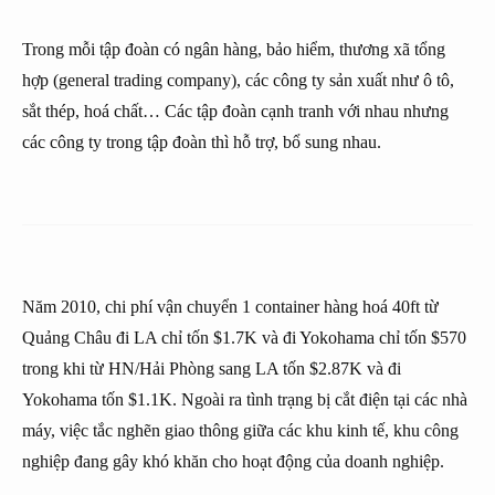
Trong mỗi tập đoàn có ngân hàng, bảo hiểm, thương xã tổng
hợp (general trading company), các công ty sản xuất như ô tô,
sắt thép, hoá chất… Các tập đoàn cạnh tranh với nhau nhưng
các công ty trong tập đoàn thì hỗ trợ, bổ sung nhau.
Năm 2010, chi phí vận chuyển 1 container hàng hoá 40ft từ
Quảng Châu đi LA chỉ tốn $1.7K và đi Yokohama chỉ tốn $570
trong khi từ HN/Hải Phòng sang LA tốn $2.87K và đi
Yokohama tốn $1.1K. Ngoài ra tình trạng bị cắt điện tại các nhà
máy, việc tắc nghẽn giao thông giữa các khu kinh tế, khu công
nghiệp đang gây khó khăn cho hoạt động của doanh nghiệp.