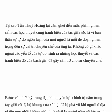
Tại sao Tần Thuỷ Hoàng lại căm ghét đến mức phải nghiêm
cấm các học thuyết cùng tranh biện của tác giả? Đó là vì bản
thân sự tự do ngôn luận của mọi người là mối đe doạ nghiêm
trọng đến sự cai trị chuyên chế của ông ta. Không có gì khác
ngoài các yếu tố của tự do, sinh ra những học thuyết và các
tranh biện đó của bách gia, đã gây cản trở cho sự chuyên chế.
Bước vào thời kỳ trung đại, khi quyền lực chính trị nằm trong
tay giới võ sĩ, bộ khung của xã hội đã bị phá vỡ khi người ở địa
vị tôn quý nhất không nhất thiết phải là người nắm vũ lực mạnh