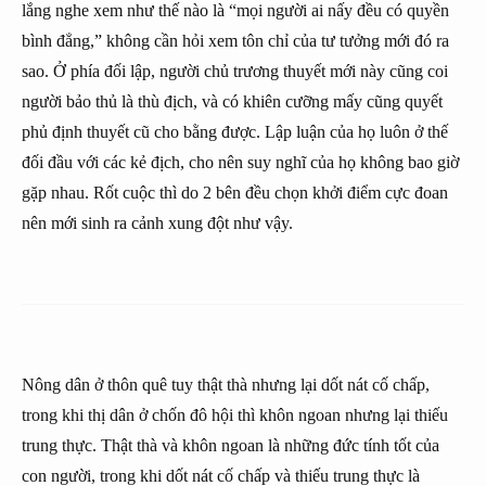
lắng nghe xem như thế nào là “mọi người ai nấy đều có quyền
bình đẳng,” không cần hỏi xem tôn chỉ của tư tưởng mới đó ra
sao. Ở phía đối lập, người chủ trương thuyết mới này cũng coi
người bảo thủ là thù địch, và có khiên cưỡng mấy cũng quyết
phủ định thuyết cũ cho bằng được. Lập luận của họ luôn ở thế
đối đầu với các kẻ địch, cho nên suy nghĩ của họ không bao giờ
gặp nhau. Rốt cuộc thì do 2 bên đều chọn khởi điểm cực đoan
nên mới sinh ra cảnh xung đột như vậy.
Nông dân ở thôn quê tuy thật thà nhưng lại dốt nát cố chấp,
trong khi thị dân ở chốn đô hội thì khôn ngoan nhưng lại thiếu
trung thực. Thật thà và khôn ngoan là những đức tính tốt của
con người, trong khi dốt nát cố chấp và thiếu trung thực là