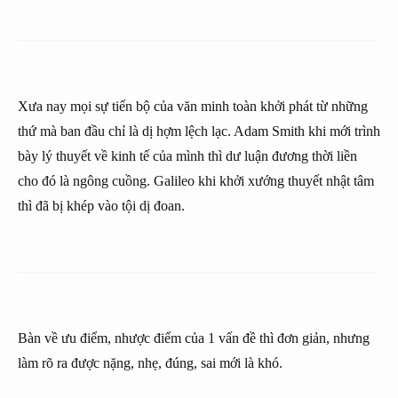
Xưa nay mọi sự tiến bộ của văn minh toàn khởi phát từ những
thứ mà ban đầu chỉ là dị hợm lệch lạc. Adam Smith khi mới trình
bày lý thuyết về kinh tế của mình thì dư luận đương thời liền
cho đó là ngông cuồng. Galileo khi khởi xướng thuyết nhật tâm
thì đã bị khép vào tội dị đoan.
Bàn về ưu điểm, nhược điểm của 1 vấn đề thì đơn giản, nhưng
làm rõ ra được nặng, nhẹ, đúng, sai mới là khó.