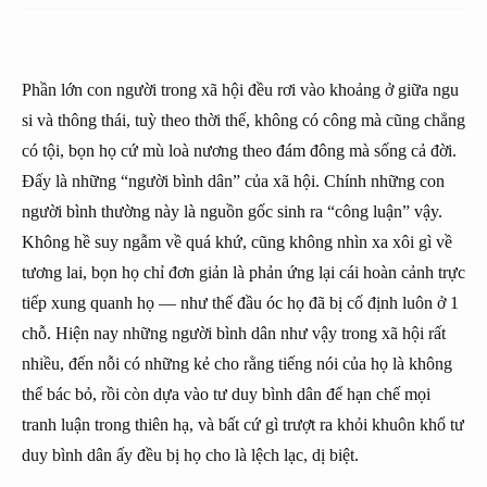
Phần lớn con người trong xã hội đều rơi vào khoảng ở giữa ngu
si và thông thái, tuỳ theo thời thế, không có công mà cũng chẳng
có tội, bọn họ cứ mù loà nương theo đám đông mà sống cả đời.
Đấy là những “người bình dân” của xã hội. Chính những con
người bình thường này là nguồn gốc sinh ra “công luận” vậy.
Không hề suy ngẫm về quá khứ, cũng không nhìn xa xôi gì về
tương lai, bọn họ chỉ đơn giản là phản ứng lại cái hoàn cảnh trực
tiếp xung quanh họ — như thế đầu óc họ đã bị cố định luôn ở 1
chỗ. Hiện nay những người bình dân như vậy trong xã hội rất
nhiều, đến nỗi có những kẻ cho rằng tiếng nói của họ là không
thể bác bỏ, rồi còn dựa vào tư duy bình dân để hạn chế mọi
tranh luận trong thiên hạ, và bất cứ gì trượt ra khỏi khuôn khổ tư
duy bình dân ấy đều bị họ cho là lệch lạc, dị biệt.