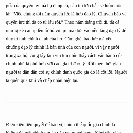
gốc của quyền uy mà họ đang có, câu trả lời chắc sẽ luôn luôn
là: “Việc chúng tôi nắm quyền lực là hợp đạo lý. Chuyện bảo vệ
quyền lực thì đã có từ lâu rồi.” Theo năm tháng trôi đi, tất cả
những kẻ cai trị đều từ bỏ vũ lực mà dựa vào nền tảng đạo lý để
duy trì tính chính danh của họ. Căm ghét bạo lực mà yêu
chuộng đạo lý chính là bản tính của con người, vì vậy người
trong xã hội cũng lấy làm vui khi nhìn thấy cách vận hành của
chính phủ là phù hợp với các giá trị đạo lý. Rồi theo thời gian
người ta dần dần coi sự chính danh quốc gia đó là cốt lõi. Người
ta quên quá khứ và chấp nhận hiện tại.
Điều kiện tiên quyết để bảo vệ chính thể quốc gia chính là
không để mất chính quyền vào tay ngoại bang. Như vậy việc