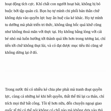
hoạt động tích cực. Khí chất con người hoạt bát, không bị bó
buộc bởi tập quán cũ. Bọn họ tự mình chi phối bản thân chứ
không dựa vào quyền lực hay ân huệ của kẻ khác. Họ tự mình
tu dưỡng mà phát triển tri thức, không tâng bốc quá khứ cũng
như không thoả mãn với thực tại. Họ không bằng lòng với cái
bé nhỏ mà luôn hướng tới thành quả lớn hơn trong tương lai, chỉ
tiến tới chứ không thụt lùi, và có đạt được mục tiêu thì cũng sẽ
không dừng lại ở đó.
Trong nước thì có nhiều kẻ chia phe phái mà tranh đoạt quyền
lực, cùng cả những kẻ khi hết quyền, thất thế thì lại ca thán, chỉ
trích mọi thứ bất công. Tồi tệ hơn nữa, đến chuyện ngoại giao
quốc tế thì có thể nói không có chỗ nào mà không dựa vào thủ