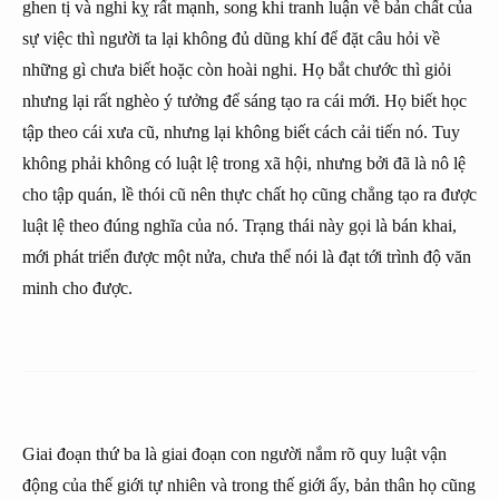
ghen tị và nghi kỵ rất mạnh, song khi tranh luận về bản chất của
sự việc thì người ta lại không đủ dũng khí để đặt câu hỏi về
những gì chưa biết hoặc còn hoài nghi. Họ bắt chước thì giỏi
nhưng lại rất nghèo ý tưởng để sáng tạo ra cái mới. Họ biết học
tập theo cái xưa cũ, nhưng lại không biết cách cải tiến nó. Tuy
không phải không có luật lệ trong xã hội, nhưng bởi đã là nô lệ
cho tập quán, lề thói cũ nên thực chất họ cũng chẳng tạo ra được
luật lệ theo đúng nghĩa của nó. Trạng thái này gọi là bán khai,
mới phát triển được một nửa, chưa thể nói là đạt tới trình độ văn
minh cho được.
Giai đoạn thứ ba là giai đoạn con người nắm rõ quy luật vận
động của thế giới tự nhiên và trong thế giới ấy, bản thân họ cũng