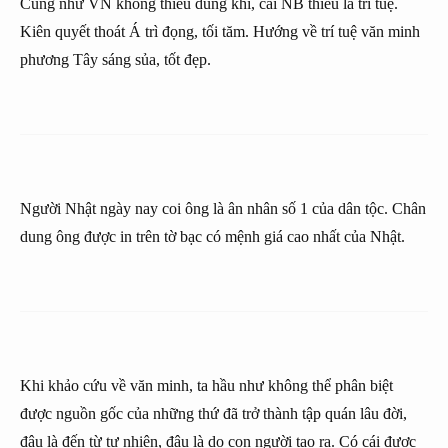
Cũng như VN không thiếu dũng khí, cái NB thiếu là trí tuệ.
Kiên quyết thoát Á trì đọng, tối tăm. Hướng về trí tuệ văn minh
phương Tây sáng sủa, tốt đẹp.
Người Nhật ngày nay coi ông là ân nhân số 1 của dân tộc. Chân
dung ông được in trên tờ bạc có mệnh giá cao nhất của Nhật.
Khi khảo cứu về văn minh, ta hầu như không thể phân biệt
được nguồn gốc của những thứ đã trở thành tập quán lâu đời,
đâu là đến từ tự nhiên, đâu là do con người tạo ra. Có cái được