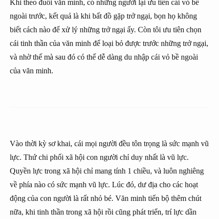
Khi theo đuổi văn minh, có những người lại ưu tiên cái vỏ bề
ngoài trước, kết quả là khi bất đồ gặp trở ngại, bọn họ không
biết cách nào để xử lý những trở ngại ấy. Còn tôi ưu tiên chọn
cái tinh thần của văn minh để loại bỏ được trước những trở ngại,
và nhờ thế mà sau đó có thể dễ dàng du nhập cái vỏ bề ngoài
của văn minh.
Vào thời kỳ sơ khai, cái mọi người đều tôn trọng là sức mạnh vũ
lực. Thứ chi phối xã hội con người chỉ duy nhất là vũ lực.
Quyền lực trong xã hội chỉ mang tính 1 chiều, và luôn nghiêng
về phía nào có sức mạnh vũ lực. Lúc đó, dư địa cho các hoạt
động của con người là rất nhỏ bé. Văn minh tiến bộ thêm chút
nữa, khi tinh thần trong xã hội rồi cũng phát triển, trí lực dần