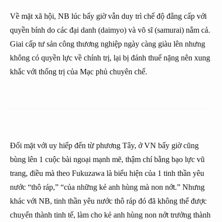
Về mặt xã hội, NB lúc bấy giờ vẫn duy trì chế độ đẳng cấp với
quyền bính do các đại danh (daimyo) và võ sĩ (samurai) nắm cả.
Giai cấp tư sản công thương nghiệp ngày càng giàu lên nhưng
không có quyền lực về chính trị, lại bị đánh thuế nặng nên xung
khắc với thống trị của Mạc phủ chuyên chế.
Đối mặt với uy hiếp đến từ phương Tây, ở VN bấy giờ cũng
bùng lên 1 cuộc bài ngoại mạnh mẽ, thậm chí bằng bạo lực vũ
trang, điều mà theo Fukuzawa là biểu hiện của 1 tinh thần yêu
nước “thô ráp,” “của những kẻ anh hùng mà non nớt.” Nhưng
khác với NB, tinh thần yêu nước thô ráp đó đã không thể được
chuyển thành tinh tế, làm cho kẻ anh hùng non nớt trưởng thành