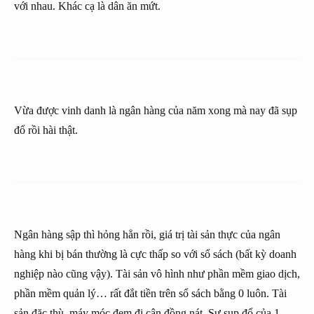
với nhau. Khác cạ là dân ăn mứt.
Vừa được vinh danh là ngân hàng của năm xong mà nay đã sụp
đổ rồi hài thật.
Ngân hàng sập thì hỏng hẳn rồi, giá trị tài sản thực của ngân
hàng khi bị bán thường là cực thấp so với sổ sách (bất kỳ doanh
nghiệp nào cũng vậy). Tài sản vô hình như phần mềm giao dịch,
phần mềm quản lý… rất đắt tiền trên sổ sách bằng 0 luôn. Tài
sản đặc thù, máy móc đem đi cân đồng nát. Sự sụp đổ của 1