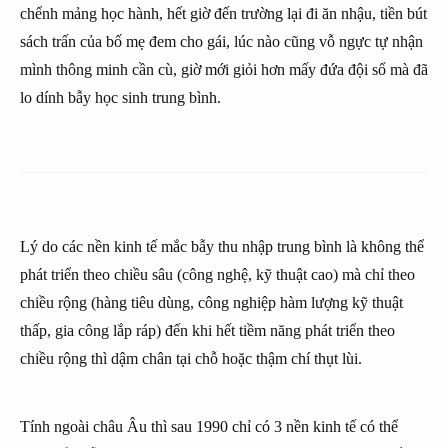
chểnh mảng học hành, hết giờ đến trường lại đi ăn nhậu, tiền bút
sách trấn của bố mẹ đem cho gái, lúc nào cũng vỗ ngực tự nhận
mình thông minh cần cù, giờ mới giỏi hơn mấy đứa đội sổ mà đã
lo dính bẫy học sinh trung bình.
Lý do các nền kinh tế mắc bẫy thu nhập trung bình là không thể
phát triển theo chiều sâu (công nghệ, kỹ thuật cao) mà chỉ theo
chiều rộng (hàng tiêu dùng, công nghiệp hàm lượng kỹ thuật
thấp, gia công lắp ráp) đến khi hết tiềm năng phát triển theo
chiều rộng thì dậm chân tại chỗ hoặc thậm chí thụt lùi.
Tính ngoài châu Âu thì sau 1990 chỉ có 3 nền kinh tế có thể