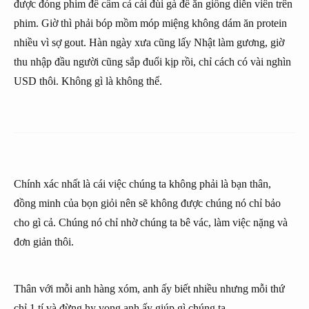
được đóng phim để cầm cả cái đùi gà để ăn giống diễn viên trên
phim. Giờ thì phải bóp mồm móp miệng không dám ăn protein
nhiều vì sợ gout. Hàn ngày xưa cũng lấy Nhật làm gương, giờ
thu nhập đầu người cũng sắp đuổi kịp rồi, chỉ cách có vài nghìn
USD thôi. Không gì là không thể.
Chính xác nhất là cái việc chúng ta không phải là bạn thân,
đồng minh của bọn giỏi nên sẽ không được chúng nó chỉ bảo
cho gì cả. Chúng nó chỉ nhờ chúng ta bê vác, làm việc nặng và
đơn giản thôi.
Thân với mỗi anh hàng xóm, anh ấy biết nhiều nhưng mỗi thứ
chỉ 1 tí và đừng hy vọng anh ấy giúp gì chúng ta.