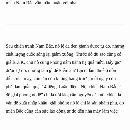
miền Nam Bắc vẫn mâu thuẫn với nhau.
Sau chiến tranh Nam Bắc, nô lệ da đen giành được tự do, nhưng
chất lượng cuộc sống lại giảm xuống. Trước đó dù sao cũng có
giá $1.8K, chủ nô cũng không dám hành hạ quá mức. Bây giờ
được tự do, nhưng làm gì để kiếm ăn? Lại đi làm thuê ở đồn
điền, nhà máy, cơm ăn còn không bằng trước, mỗi ngày còn
phải làm quần quật 14 tiếng. Luận điệu “Nội chiến Nam Bắc là
để giải phóng nô lệ” chỉ là nói láo, căn nguyên của nội chiến là
vấn đề xuất nhập khẩu, giải phóng nô lệ chỉ là sản phẩm phụ, do
miền Bắc cũng cần sức lao động tự do đến nhà máy làm việc.