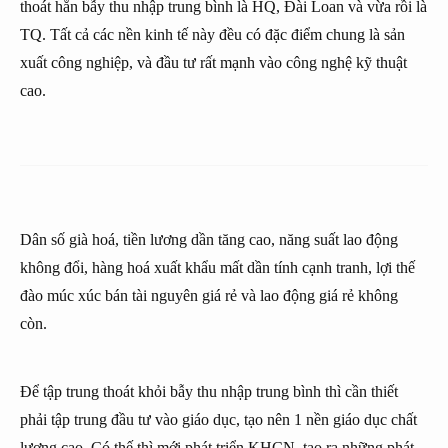
thoát hẳn bẫy thu nhập trung bình là HQ, Đài Loan và vừa rồi là
TQ. Tất cả các nền kinh tế này đều có đặc điểm chung là sản
xuất công nghiệp, và đầu tư rất mạnh vào công nghệ kỹ thuật
cao.
Dân số già hoá, tiền lương dần tăng cao, năng suất lao động
không đổi, hàng hoá xuất khẩu mất dần tính cạnh tranh, lợi thế
đào múc xúc bán tài nguyên giá rẻ và lao động giá rẻ không
còn.
Để tập trung thoát khỏi bẫy thu nhập trung bình thì cần thiết
phải tập trung đầu tư vào giáo dục, tạo nên 1 nền giáo dục chất
lượng cao. Có thế thì mới phát triển KHCN, tạo ra những phát