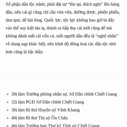
Số phận dân tộc mình, phải đặt sự “tồn tại, thích nghi” lên hàng
đầu, nên cái gì cũng chỉ cần vừa vừa, đường được, phiên phiến,
tàm tạm, dễ hài lòng. Quốc lực, tộc lực không bao giờ bị đẩy
vào thế suy kiệt tàn tạ, thành ra hấp thụ cái mới cũng dễ mà
không đánh mất cái vốn có, mỗi người dân đều là “nghệ nhân”
về dung nạp khác biệt, nên trình độ đồng hoá các dân tộc nhỏ
hơn cũng là bậc thầy.
30t làm Trưởng phòng nhân sự, Sở Dân chính Chiết Giang
32t làm PGĐ Sở Dân chính Chiết Giang
36t làm Bí thư Huyện uỷ Vĩnh Khang
40t làm Bí thư Thị uỷ Ôn Châu
46t làm Trưởng ban Thư ký Tỉnh uỷ Chiết Giang