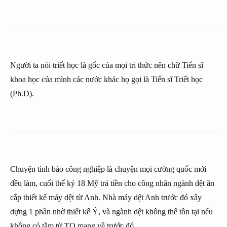
Người ta nói triết học là gốc của mọi tri thức nên chữ Tiến sĩ
khoa học của mình các nước khác họ gọi là Tiến sĩ Triết học
(Ph.D).
Chuyện tình báo công nghiệp là chuyện mọi cường quốc mới
đều làm, cuối thế kỷ 18 Mỹ trả tiền cho công nhân ngành dệt ăn
cắp thiết kế máy dệt từ Anh. Nhà máy dệt Anh trước đó xây
dựng 1 phần nhờ thiết kế Ý, và ngành dệt không thể tồn tại nếu
không có tằm từ TQ mang về trước đó.