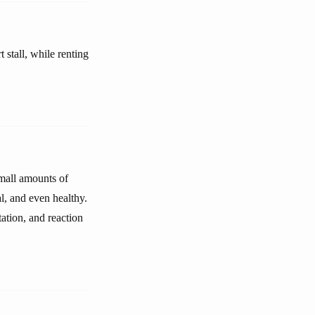
stall, while renting
Small amounts of
al, and even healthy.
tation, and reaction