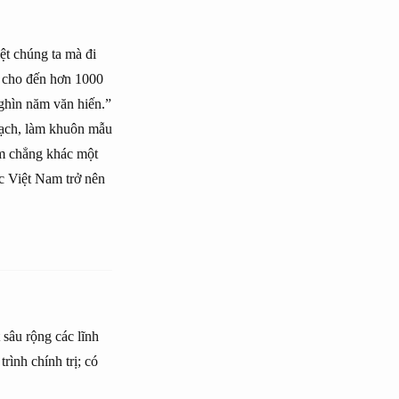
ệt chúng ta mà đi
, cho đến hơn 1000
ghìn năm văn hiến.”
hạch, làm khuôn mẫu
am chẳng khác một
c Việt Nam trở nên
t sâu rộng các lĩnh
rình chính trị; có