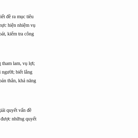
iết đề ra mục tiêu
thực hiện nhiệm vụ
oát, kiểm tra công
 tham lam, vụ lợi;
 người; biết lắng
 bản thân, khả năng
iải quyết vấn đề
ra được những quyết