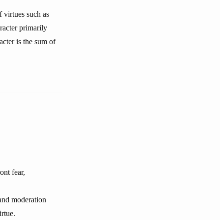
f virtues such as
racter primarily
acter is the sum of
ont fear,
, and moderation
rtue.