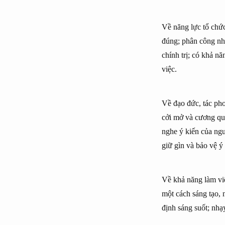
Về năng lực tổ chức:
đúng; phân công nh
chính trị; có khả n
việc.
Về đạo đức, tác pho
cởi mở và cương quyế
nghe ý kiến của ngư
giữ gìn và bảo vệ ý
Về khả năng làm việ
một cách sáng tạo, 
định sáng suốt; nhạ