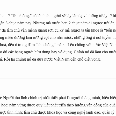
ai từ “lều chõng,” có lẽ nhiều người sẽ lấy làm lạ vì những từ ấy từ bi
ã gần 3 chục năm nay. Nhưng mà trước hơn 2 chục năm đi ngược trở lên
” đã làm chủ vận mệnh giang sơn cũ ký mà người ta tán khoe là “bốn n
ng miếu đường làm rường cột cho nhà nước, những ông ở nơi tuyền t
hoá, đều ở trong đám “lều chõng” mà ra. Lều chõng với nước Việt N
 tạo đủ các hạng người hữu dụng hay vô dụng. Chính nó đã làm cho nướ
á. Rồi lại chúng nó đã đưa nước Việt Nam đến chỗ diệt vong.
t: Người thủ lĩnh chính trị nhất thiết phải là người thông minh, hiểu biế
 học; nắm vững được quy luật phát triển theo hướng vận động của quá t
ược tình hình; làm chủ được khoa học và công nghệ lãnh đạo, quản lý.