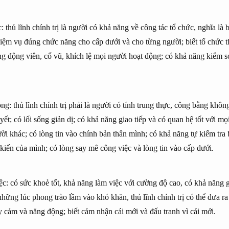
 thủ lĩnh chính trị là người có khả năng về công tác tổ chức, nghĩa là b
iệm vụ đúng chức năng cho cấp dưới và cho từng người; biết tổ chức 
ăng động viên, cổ vũ, khích lệ mọi người hoạt động; có khả năng kiểm s
ng: thủ lĩnh chính trị phải là người có tính trung thực, công bằng không
t; có lối sống giản dị; có khả năng giao tiếp và có quan hệ tốt với mọi
ời khác; có lòng tin vào chính bản thân mình; có khả năng tự kiểm tra
 kiến của mình; có lòng say mê công việc và lòng tin vào cấp dưới.
c: có sức khoẻ tốt, khả năng làm việc với cường độ cao, có khả năng g
những lúc phong trào lầm vào khó khăn, thủ lĩnh chính trị có thể đưa 
y cảm và năng động; biết cảm nhận cái mới và đấu tranh vì cái mới.