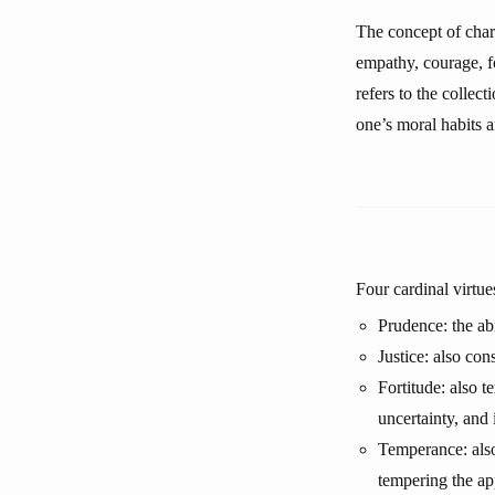
The concept of chara
empathy, courage, fo
refers to the collect
one’s moral habits a
Four cardinal virtue
Prudence: the abi
Justice: also con
Fortitude: also t
uncertainty, and 
Temperance: also 
tempering the ap