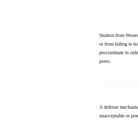
Student from Wester
or from failing to 
procrastinate in ord
peers.
A defense mechanism
unacceptable or pote