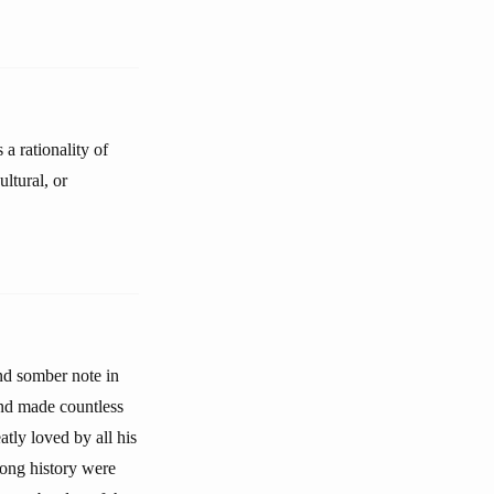
 a rationality of
ltural, or
nd somber note in
 and made countless
tly loved by all his
 long history were