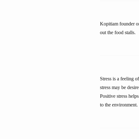
Kopitiam founder on
out the food stalls.
Stress is a feeling 
stress may be desire
Positive stress help
to the environment.