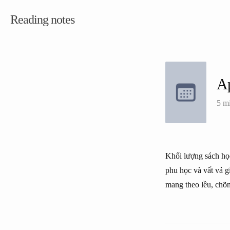
Reading notes
Ap
5 m
Khối lượng sách học
phu học và vất vả gi
mang theo lều, chõng